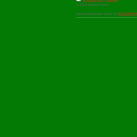
Druckversion
|
Sitemap
© 2011 LebensPraxis
Diese Homepage wurde mit
IONOS MyW