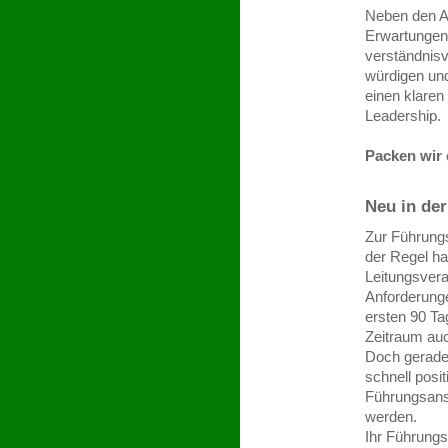
Neben den An
Erwartungen 
verständnisvo
würdigen und
einen klaren
Leadership.
Packen wir
Neu in de
Zur Führungs
der Regel ha
Leitungsvera
Anforderungen
ersten 90 Ta
Zeitraum auch
Doch gerade 
schnell posi
Führungsans
werden.
Ihr Führungs