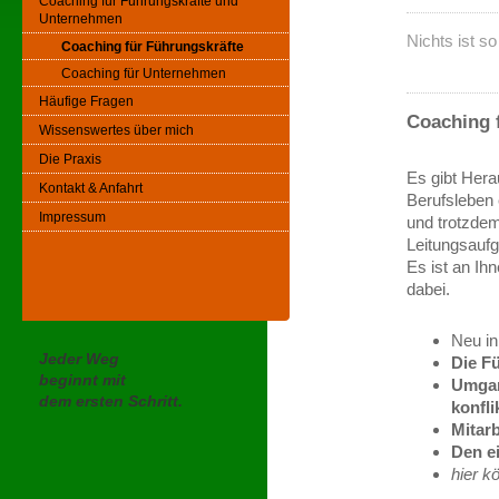
Coaching für Führungskräfte und
Unternehmen
Nichts ist s
Coaching für Führungskräfte
Coaching für Unternehmen
Häufige Fragen
Coaching 
Wissenswertes über mich
Die Praxis
Es gibt Her
Kontakt & Anfahrt
Berufsleben 
Impressum
und trotzdem
Leitungsaufg
Es ist an Ihn
dabei.
Neu in
Jeder Weg
Die F
beginnt mit
Umgan
dem ersten Schritt.
konfli
Mitar
Den e
hier k