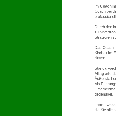
Im
Coachin
Coach bei de
professionell
Durch den in
zu hinterfra
Strategien z
Da
s Coachin
Klarheit im 
rüsten.
Ständig wec
Alltag erfor
Äußerste he
Als Führungs
Unternehmen,
gegenüber.
Immer wieder
die Sie alle