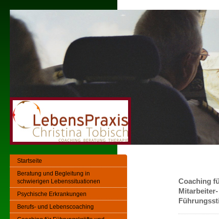
Startseite
Beratung und Begleitung in
Coaching fü
schwierigen Lebenssituationen
Mitarbeiter
Psychische Erkrankungen
Führungssti
Berufs- und Lebenscoaching